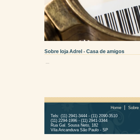
Sobre loja Adrel - Casa de amigos
...
|
Home
Sobre
Tels: (11) 2941-3444 - (11) 2090-3510
(11) 2294-1996 - (11) 2941-3344
Rua Gal. Sousa Neto, 182
Vila Aricanduva São Paulo - SP