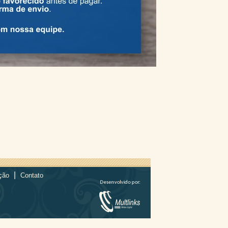
|
ção
Contato