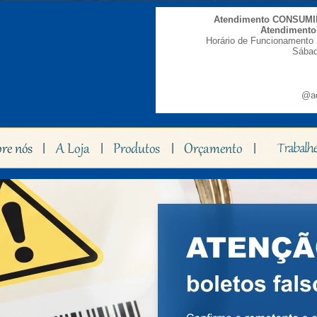
Atendimento CONSUM
Atendiment
Horário de Funcionamento 
Sábad
@ad
|
|
|
|