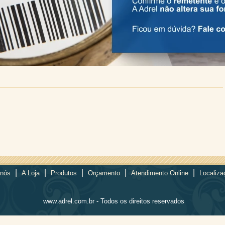
|
|
|
|
|
 nós
A Loja
Produtos
Orçamento
Atendimento Online
Localiza
www.adrel.com.br - Todos os direitos reservados