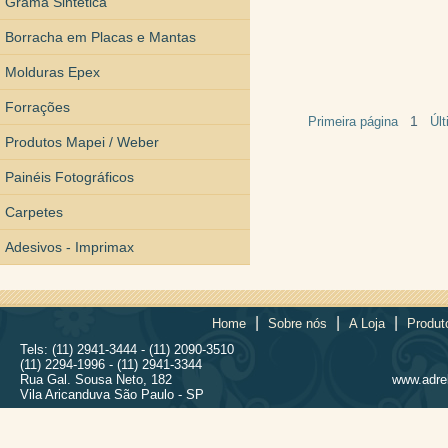
Grama Sintética
Borracha em Placas e Mantas
Molduras Epex
Forrações
1
Primeira página
Úl
Produtos Mapei / Weber
Painéis Fotográficos
Carpetes
Adesivos - Imprimax
|
|
|
Home
Sobre nós
A Loja
Produt
Tels: (11) 2941-3444 - (11) 2090-3510
(11) 2294-1996 - (11) 2941-3344
Rua Gal. Sousa Neto, 182
www.adrel
Vila Aricanduva São Paulo - SP