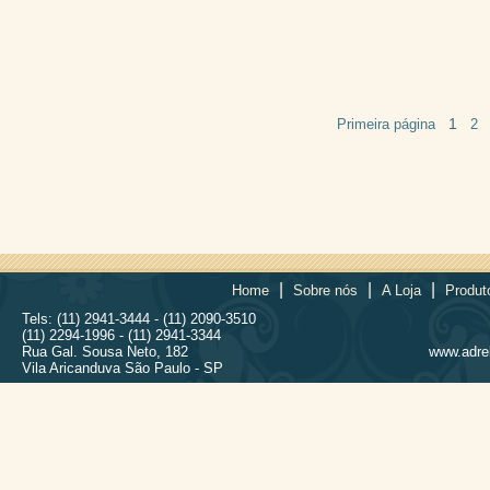
1
Primeira página
2
|
|
|
Home
Sobre nós
A Loja
Produt
Tels: (11) 2941-3444 - (11) 2090-3510
(11) 2294-1996 - (11) 2941-3344
Rua Gal. Sousa Neto, 182
www.adrel
Vila Aricanduva São Paulo - SP