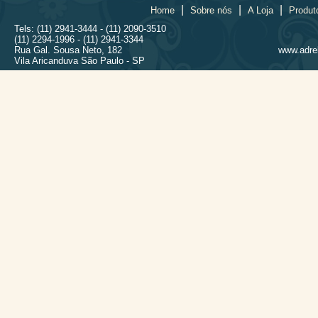
|
|
|
Home
Sobre nós
A Loja
Produt
Tels: (11) 2941-3444 - (11) 2090-3510
(11) 2294-1996 - (11) 2941-3344
Rua Gal. Sousa Neto, 182
www.adrel
Vila Aricanduva São Paulo - SP