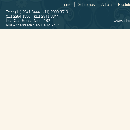
|
|
|
Home
Sobre nós
A Loja
Produt
Tels: (11) 2941-3444 - (11) 2090-3510
(11) 2294-1996 - (11) 2941-3344
Rua Gal. Sousa Neto, 182
www.adrel
Vila Aricanduva São Paulo - SP