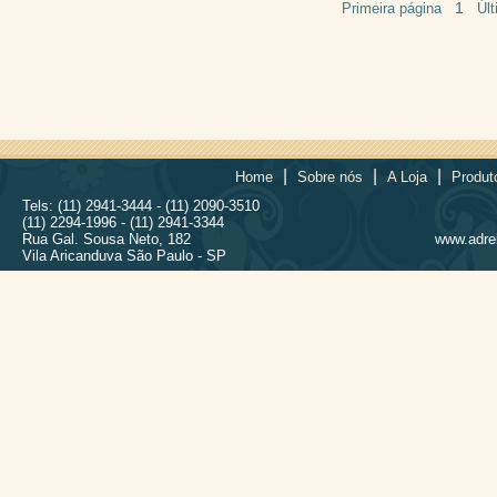
1
Primeira página
Úl
|
|
|
Home
Sobre nós
A Loja
Produt
Tels: (11) 2941-3444 - (11) 2090-3510
(11) 2294-1996 - (11) 2941-3344
Rua Gal. Sousa Neto, 182
www.adrel
Vila Aricanduva São Paulo - SP