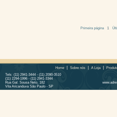
1
Primeira página
Úl
|
|
|
Home
Sobre nós
A Loja
Produt
Tels: (11) 2941-3444 - (11) 2090-3510
(11) 2294-1996 - (11) 2941-3344
Rua Gal. Sousa Neto, 182
www.adrel
Vila Aricanduva São Paulo - SP