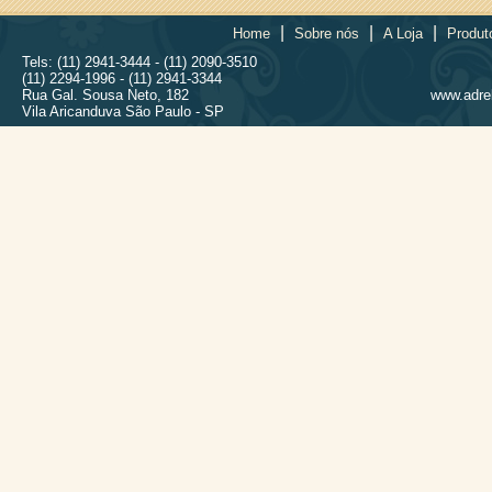
|
|
|
Home
Sobre nós
A Loja
Produt
Tels: (11) 2941-3444 - (11) 2090-3510
(11) 2294-1996 - (11) 2941-3344
Rua Gal. Sousa Neto, 182
www.adrel
Vila Aricanduva São Paulo - SP