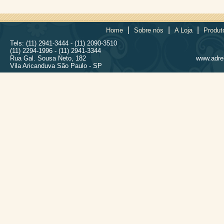
|
|
|
Home
Sobre nós
A Loja
Produt
Tels: (11) 2941-3444 - (11) 2090-3510
(11) 2294-1996 - (11) 2941-3344
Rua Gal. Sousa Neto, 182
www.adrel
Vila Aricanduva São Paulo - SP