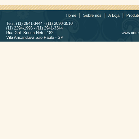
|
|
|
Home
Sobre nós
A Loja
Produt
Tels: (11) 2941-3444 - (11) 2090-3510
(11) 2294-1996 - (11) 2941-3344
Rua Gal. Sousa Neto, 182
www.adrel
Vila Aricanduva São Paulo - SP