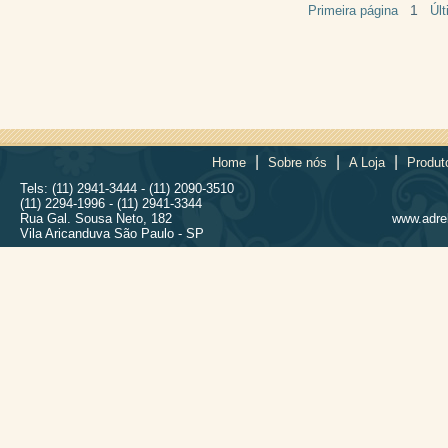
1
Primeira página
Úl
|
|
|
Home
Sobre nós
A Loja
Produt
Tels: (11) 2941-3444 - (11) 2090-3510
(11) 2294-1996 - (11) 2941-3344
Rua Gal. Sousa Neto, 182
www.adrel
Vila Aricanduva São Paulo - SP