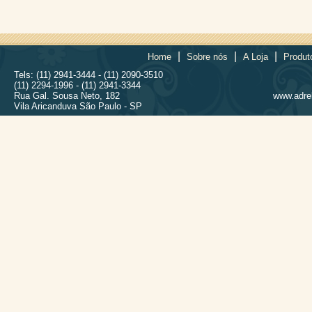
|
|
|
Home
Sobre nós
A Loja
Produt
Tels: (11) 2941-3444 - (11) 2090-3510
(11) 2294-1996 - (11) 2941-3344
Rua Gal. Sousa Neto, 182
www.adrel
Vila Aricanduva São Paulo - SP