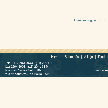
1
Primeira página
2
|
|
|
Home
Sobre nós
A Loja
Produt
Tels: (11) 2941-3444 - (11) 2090-3510
(11) 2294-1996 - (11) 2941-3344
Rua Gal. Sousa Neto, 182
www.adrel
Vila Aricanduva São Paulo - SP