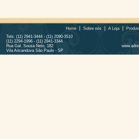
|
|
|
Home
Sobre nós
A Loja
Produt
Tels: (11) 2941-3444 - (11) 2090-3510
(11) 2294-1996 - (11) 2941-3344
Rua Gal. Sousa Neto, 182
www.adrel
Vila Aricanduva São Paulo - SP