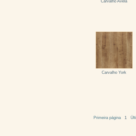
Carvalho Avelã
Carvalho York
1
Primeira página
Úl