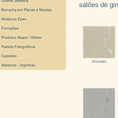
Grama Sintética
salões de gin
Borracha em Placas e Mantas
Molduras Epex
Forrações
Produtos Mapei / Weber
Painéis Fotográficos
Carpetes
Almendra
Adesivos - Imprimax