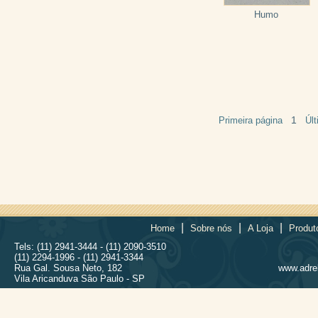
Humo
1
Primeira página
Úl
|
|
|
Home
Sobre nós
A Loja
Produt
Tels: (11) 2941-3444 - (11) 2090-3510
(11) 2294-1996 - (11) 2941-3344
Rua Gal. Sousa Neto, 182
www.adrel
Vila Aricanduva São Paulo - SP