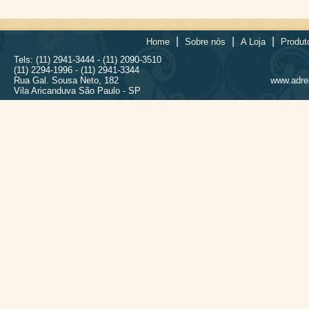
|
|
|
Home
Sobre nós
A Loja
Produt
Tels: (11) 2941-3444 - (11) 2090-3510
(11) 2294-1996 - (11) 2941-3344
Rua Gal. Sousa Neto, 182
www.adrel
Vila Aricanduva São Paulo - SP