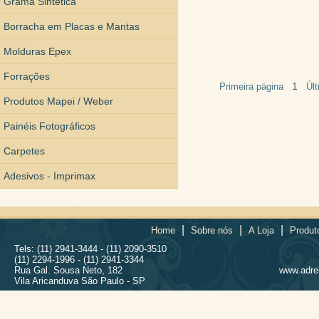
Grama Sintética
Borracha em Placas e Mantas
Molduras Epex
Forrações
1
Primeira página
Úl
Produtos Mapei / Weber
Painéis Fotográficos
Carpetes
Adesivos - Imprimax
|
|
|
Home
Sobre nós
A Loja
Produt
Tels: (11) 2941-3444 - (11) 2090-3510
(11) 2294-1996 - (11) 2941-3344
Rua Gal. Sousa Neto, 182
www.adrel
Vila Aricanduva São Paulo - SP