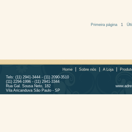
1
Primeira página
Úl
|
|
|
Home
Sobre nós
A Loja
Produt
Tels: (11) 2941-3444 - (11) 2090-3510
(11) 2294-1996 - (11) 2941-3344
Rua Gal. Sousa Neto, 182
www.adrel
Vila Aricanduva São Paulo - SP