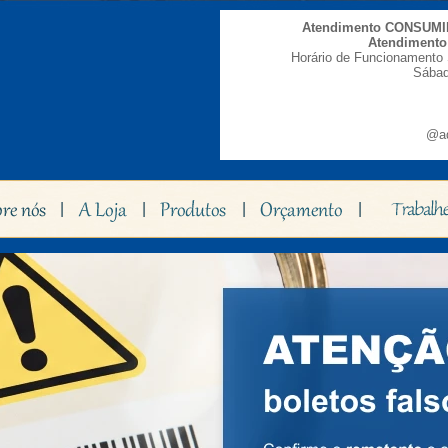
Atendimento CONSUM
Atendiment
Horário de Funcionamento 
Sábad
@ad
|
|
|
|