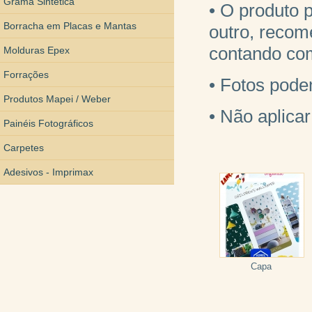
Grama Sintética
• O produto 
Borracha em Placas e Mantas
outro, recom
contando co
Molduras Epex
Forrações
• Fotos pode
Produtos Mapei / Weber
• Não aplic
Painéis Fotográficos
Carpetes
Adesivos - Imprimax
Capa