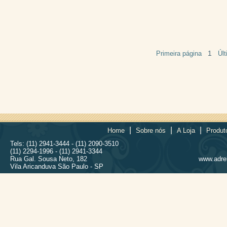
1
Primeira página
Úl
|
|
|
Home
Sobre nós
A Loja
Produt
Tels: (11) 2941-3444 - (11) 2090-3510
(11) 2294-1996 - (11) 2941-3344
Rua Gal. Sousa Neto, 182
www.adrel
Vila Aricanduva São Paulo - SP