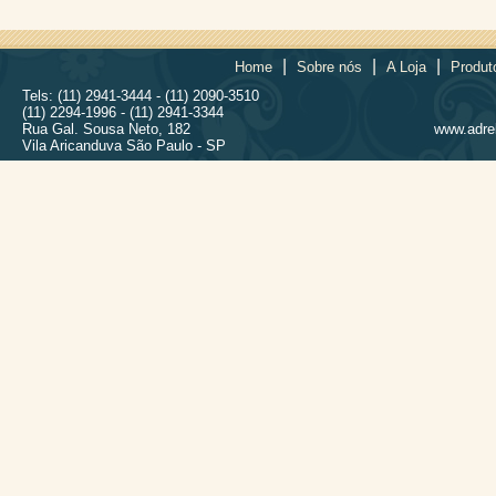
|
|
|
Home
Sobre nós
A Loja
Produt
Tels: (11) 2941-3444 - (11) 2090-3510
(11) 2294-1996 - (11) 2941-3344
Rua Gal. Sousa Neto, 182
www.adrel
Vila Aricanduva São Paulo - SP