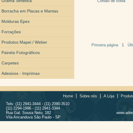
Grama Sintética
Cordão de solda
Borracha em Placas e Mantas
Molduras Epex
Forrações
Produtos Mapei / Weber
1
Primeira página
Úl
Painéis Fotográficos
Carpetes
Adesivos - Imprimax
|
|
|
Home
Sobre nós
A Loja
Produt
Tels: (11) 2941-3444 - (11) 2090-3510
(11) 2294-1996 - (11) 2941-3344
Rua Gal. Sousa Neto, 182
www.adrel
Vila Aricanduva São Paulo - SP