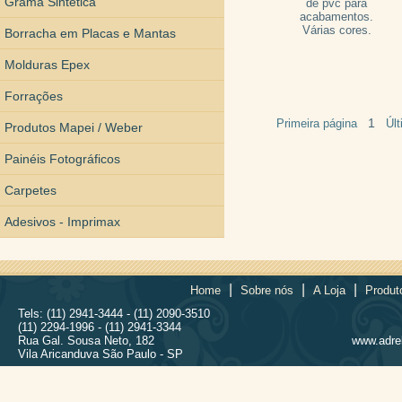
Grama Sintética
de pvc para
acabamentos.
Várias cores.
Borracha em Placas e Mantas
Molduras Epex
Forrações
1
Primeira página
Úl
Produtos Mapei / Weber
Painéis Fotográficos
Carpetes
Adesivos - Imprimax
|
|
|
Home
Sobre nós
A Loja
Produt
Tels: (11) 2941-3444 - (11) 2090-3510
(11) 2294-1996 - (11) 2941-3344
Rua Gal. Sousa Neto, 182
www.adrel
Vila Aricanduva São Paulo - SP