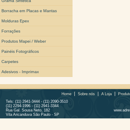
Grama Sintética
Borracha em Placas e Mantas
Molduras Epex
Forrações
Produtos Mapei / Weber
Painéis Fotográficos
Carpetes
Adesivos - Imprimax
|
|
|
Home
Sobre nós
A Loja
Produt
Tels: (11) 2941-3444 - (11) 2090-3510
(11) 2294-1996 - (11) 2941-3344
Rua Gal. Sousa Neto, 182
www.adrel
Vila Aricanduva São Paulo - SP