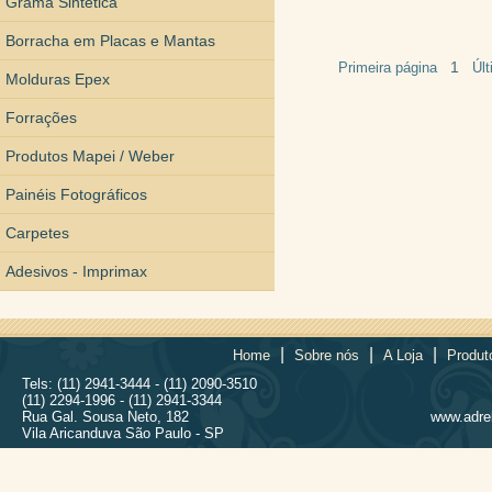
Grama Sintética
Borracha em Placas e Mantas
1
Primeira página
Úl
Molduras Epex
Forrações
Produtos Mapei / Weber
Painéis Fotográficos
Carpetes
Adesivos - Imprimax
|
|
|
Home
Sobre nós
A Loja
Produt
Tels: (11) 2941-3444 - (11) 2090-3510
(11) 2294-1996 - (11) 2941-3344
Rua Gal. Sousa Neto, 182
www.adrel
Vila Aricanduva São Paulo - SP