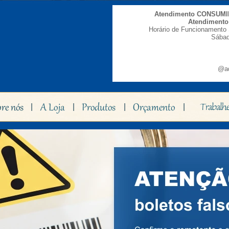
Atendimento CONSUM
Atendiment
Horário de Funcionamento 
Sábad
@ad
|
|
|
|