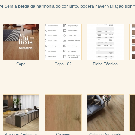
V4
Sem a perda da harmonia do conjunto, poderá haver variação signifi
Capa
Capa - 02
Ficha Técnica
Abruzzo Ambiente
Colonna
Colonna Ambiente