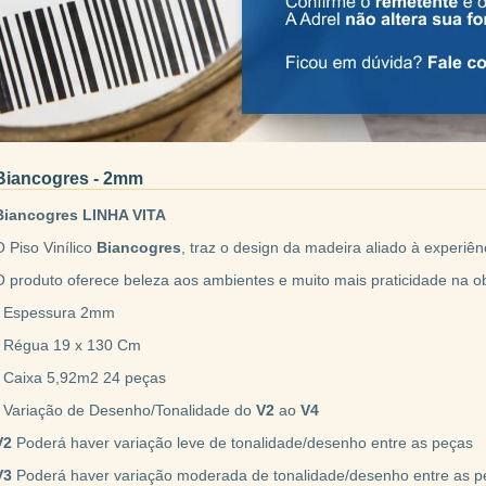
Biancogres - 2mm
Biancogres LINHA VITA
O Piso Vinílico
Biancogres
, traz o design da madeira aliado à experiê
O produto oferece beleza aos ambientes e muito mais praticidade na o
• Espessura 2mm
• Régua 19 x 130 Cm
• Caixa 5,92m2 24 peças
• Variação de Desenho/Tonalidade do
V2
ao
V4
V2
Poderá haver variação leve de tonalidade/desenho entre as peças
V3
Poderá haver variação moderada de tonalidade/desenho entre as p