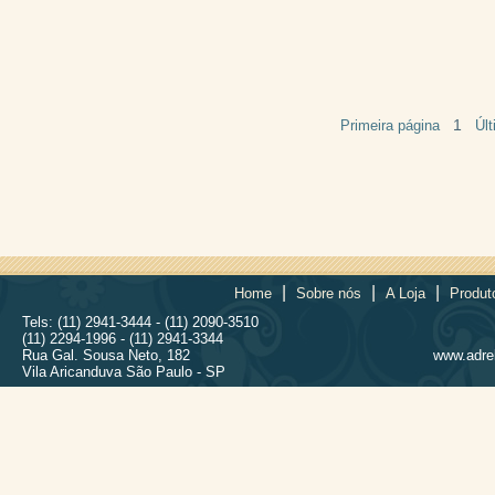
1
Primeira página
Úl
|
|
|
Home
Sobre nós
A Loja
Produt
Tels: (11) 2941-3444 - (11) 2090-3510
(11) 2294-1996 - (11) 2941-3344
Rua Gal. Sousa Neto, 182
www.adrel
Vila Aricanduva São Paulo - SP