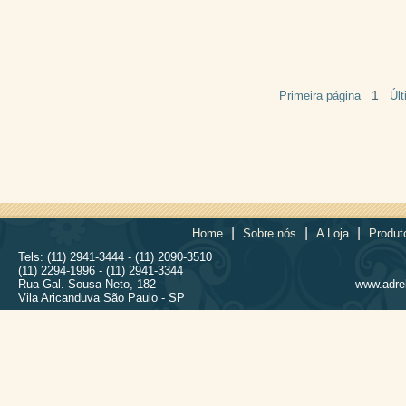
1
Primeira página
Úl
|
|
|
Home
Sobre nós
A Loja
Produt
Tels: (11) 2941-3444 - (11) 2090-3510
(11) 2294-1996 - (11) 2941-3344
Rua Gal. Sousa Neto, 182
www.adrel
Vila Aricanduva São Paulo - SP