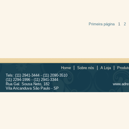
1
Primeira página
2
|
|
|
Home
Sobre nós
A Loja
Produt
Tels: (11) 2941-3444 - (11) 2090-3510
(11) 2294-1996 - (11) 2941-3344
Rua Gal. Sousa Neto, 182
www.adrel
Vila Aricanduva São Paulo - SP