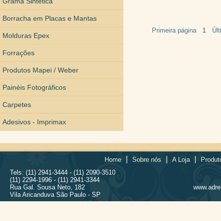
Grama Sintética
Borracha em Placas e Mantas
1
Primeira página
Úl
Molduras Epex
Forrações
Produtos Mapei / Weber
Painéis Fotográficos
Carpetes
Adesivos - Imprimax
|
|
|
Home
Sobre nós
A Loja
Produt
Tels: (11) 2941-3444 - (11) 2090-3510
(11) 2294-1996 - (11) 2941-3344
Rua Gal. Sousa Neto, 182
www.adrel
Vila Aricanduva São Paulo - SP