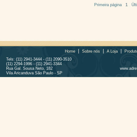
1
Primeira página
Úl
|
|
|
Home
Sobre nós
A Loja
Produt
Tels: (11) 2941-3444 - (11) 2090-3510
(11) 2294-1996 - (11) 2941-3344
Rua Gal. Sousa Neto, 182
www.adrel
Vila Aricanduva São Paulo - SP