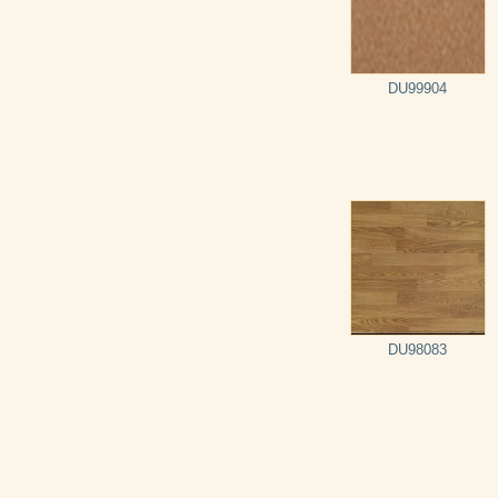
DU99904
DU98083