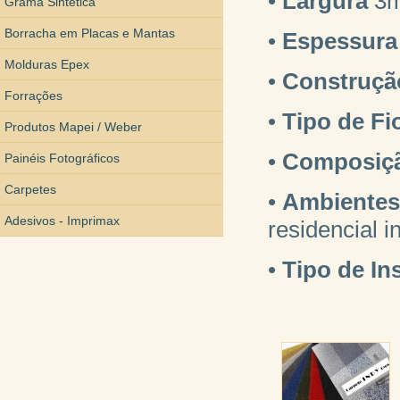
•
Largura
3
Grama Sintética
Borracha em Placas e Mantas
•
Espessura
Molduras Epex
•
Construç
Forrações
•
Tipo de Fi
Produtos Mapei / Weber
•
Composiç
Painéis Fotográficos
Carpetes
•
Ambientes
Adesivos - Imprimax
residencial i
•
T
ipo de In