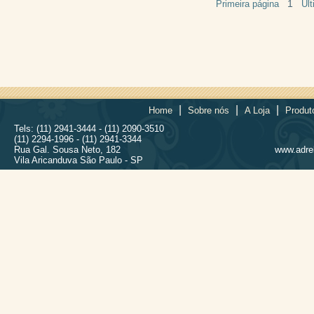
1
Primeira página
Úl
|
|
|
Home
Sobre nós
A Loja
Produt
Tels: (11) 2941-3444 - (11) 2090-3510
(11) 2294-1996 - (11) 2941-3344
Rua Gal. Sousa Neto, 182
www.adrel
Vila Aricanduva São Paulo - SP