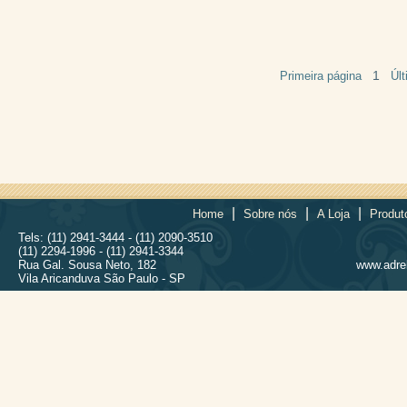
1
Primeira página
Úl
|
|
|
Home
Sobre nós
A Loja
Produt
Tels: (11) 2941-3444 - (11) 2090-3510
(11) 2294-1996 - (11) 2941-3344
Rua Gal. Sousa Neto, 182
www.adrel
Vila Aricanduva São Paulo - SP