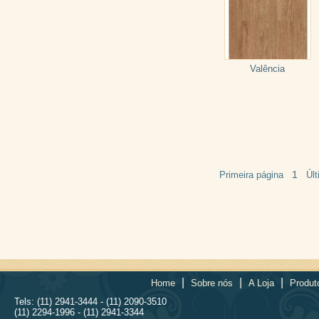
Valência
1
Primeira página
Úl
|
|
|
Home
Sobre nós
A Loja
Produt
Tels: (11) 2941-3444 - (11) 2090-3510
(11) 2294-1996 - (11) 2941-3344