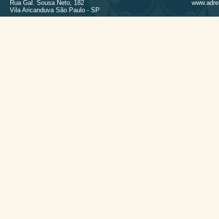
Rua Gal. Sousa Neto, 182
www.adrel
Vila Aricanduva São Paulo - SP