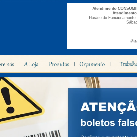
Atendimento CONSUM
Atendiment
Horário de Funcionamento 
Sábad
@ad
|
|
|
|