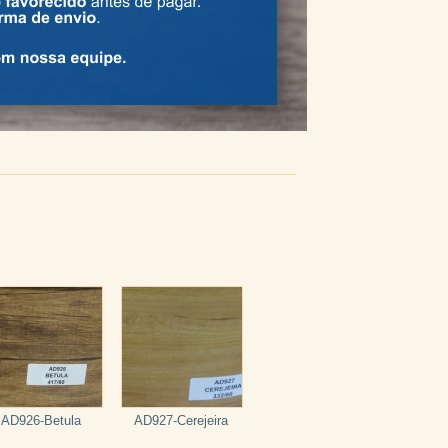
A
AD926-Betula
AD927-Cerejeira