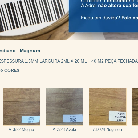
Indiano - Magnum
ESPESSURA 1,5MM LARGURA 2ML X 20 ML = 40 M2 PEÇA FECHAD
05 CORES
AD922-Mogno
AD923-Avelã
AD924-Nogueira