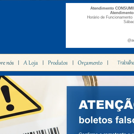
Atendimento CONSUM
Atendiment
Horário de Funcionamento 
Sábad
@ad
|
|
|
|