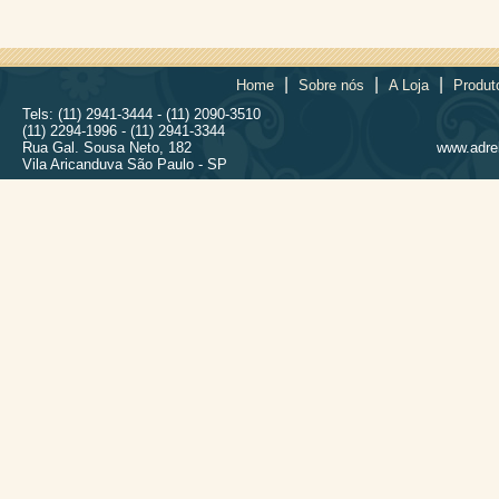
|
|
|
Home
Sobre nós
A Loja
Produt
Tels: (11) 2941-3444 - (11) 2090-3510
(11) 2294-1996 - (11) 2941-3344
Rua Gal. Sousa Neto, 182
www.adrel
Vila Aricanduva São Paulo - SP