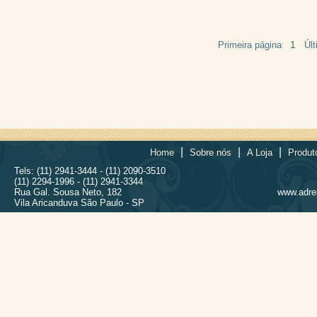
1
Primeira página
Úl
|
|
|
Home
Sobre nós
A Loja
Produt
Tels: (11) 2941-3444 - (11) 2090-3510
(11) 2294-1996 - (11) 2941-3344
Rua Gal. Sousa Neto, 182
www.adrel
Vila Aricanduva São Paulo - SP