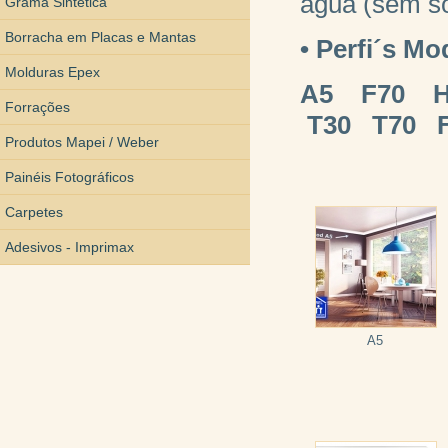
água (sem so
Grama Sintética
Borracha em Placas e Mantas
• Perfi´s Mo
Molduras Epex
A5 F70 H
Forrações
T30 T70 F
Produtos Mapei / Weber
Painéis Fotográficos
Carpetes
Adesivos - Imprimax
A5