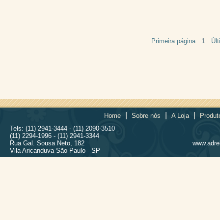
1
Primeira página
Úl
|
|
|
Home
Sobre nós
A Loja
Produt
Tels: (11) 2941-3444 - (11) 2090-3510
(11) 2294-1996 - (11) 2941-3344
Rua Gal. Sousa Neto, 182
www.adrel
Vila Aricanduva São Paulo - SP