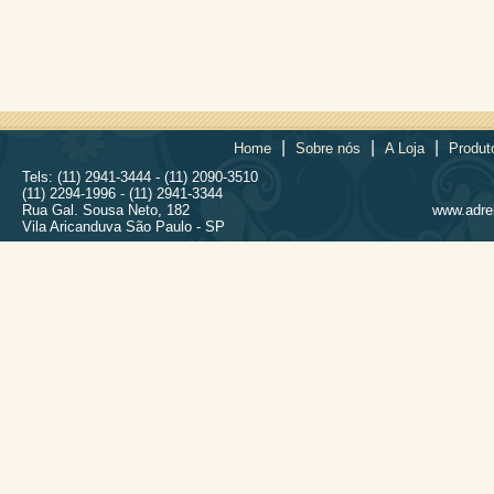
|
|
|
Home
Sobre nós
A Loja
Produt
Tels: (11) 2941-3444 - (11) 2090-3510
(11) 2294-1996 - (11) 2941-3344
Rua Gal. Sousa Neto, 182
www.adrel
Vila Aricanduva São Paulo - SP