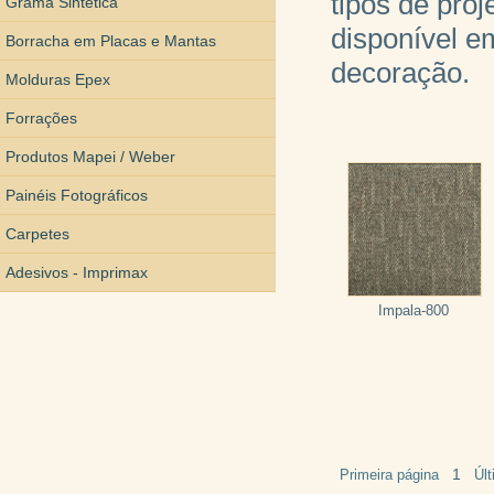
tipos de proj
Grama Sintética
disponível e
Borracha em Placas e Mantas
decoração.
Molduras Epex
Forrações
Produtos Mapei / Weber
Painéis Fotográficos
Carpetes
Adesivos - Imprimax
Impala-800
1
Primeira página
Úl