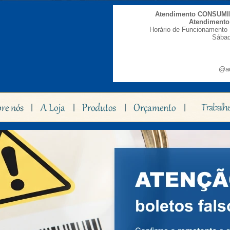
Atendimento CONSUM
Atendiment
Horário de Funcionamento 
Sábad
@ad
|
|
|
|