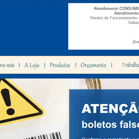
Atendimento CONSUM
Atendiment
Horário de Funcionamento 
Sábad
@ad
|
|
|
|